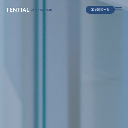
T
e
Recruitment Site
募集職種一覧
n
t
i
a
l